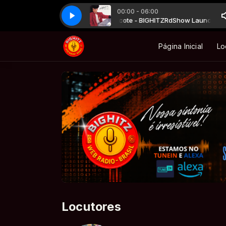
00:00 - 06:00
how Launch R&B BIGHITZ com Mascote - BIGHITZ
Liz Hogue - Dream Lover
Liz Hogue - Dream Lover
RdShow Launch R&B B
Página Inicial
Lo
Locutores