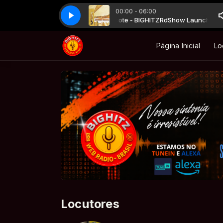
00:00 - 06:00
how Launch R&B BIGHITZ com Mascote - BIGHITZ
STEVIE WONDER - ALL IN LOVE IS FAIR
STEVIE WONDER - ALL IN LOV
RdShow Launch R&B B
Página Inicial
Lo
Locutores