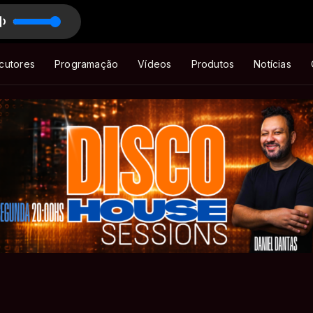
E IS FAIR
IGHITZ com Mascote - BIGHITZ
cutores
Programação
Vídeos
Produtos
Notícias