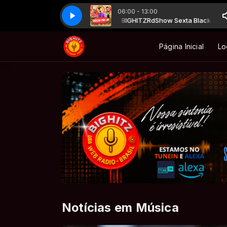
06:00 - 13:00
 Rappa - Pescador de Ilusões (Jam's Remix)
dShow Sexta Black com Mascote - BIGHITZ
RdShow Sexta Black com Mas
O Rappa - Pescador de Ilusõ
Página Inicial
Lo
Notícias em Música