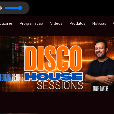
cote - BIGHITZ
es (Jam's Remix)
cutores
Programação
Vídeos
Produtos
Notícias