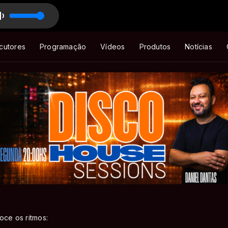
Carvalho
Diretor BIGHITZ
By Douglas Carvalho 07.08.2026
cutores
Programação
Vídeos
Produtos
Notícias
oce os ritmos: