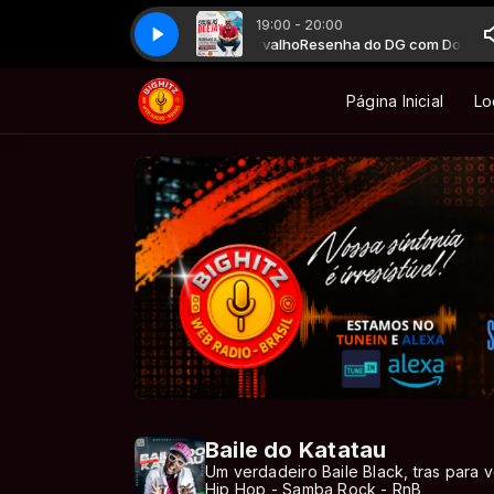
19:00 - 20:00
esenha do DG By Douglas Carvalho 07.08.2026
Beats da BIG com Dj4Killz - Diretor BIGHITZ
Resenha do DG com Douglas Carvalho
Resenha do DG com Douglas 
Beats da BIG com Dj4Killz - 
RdShow Resenha do DG 
Página Inicial
Lo
Baile do Katatau
Um verdadeiro Baile Black, tras para v
Hip Hop - Samba Rock - RnB