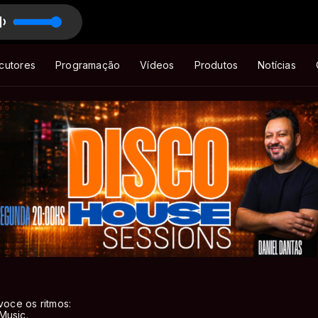
ser I Get To You
 BIGHITZ com Mascote - BIGHITZ
cutores
Programação
Vídeos
Produtos
Notícias
voce os ritmos:
Music.