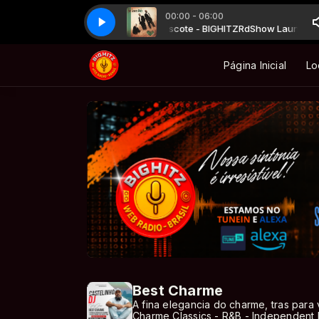
00:00 - 06:00
dShow Launch R&B BIGHITZ com Mascote - BIGHITZ
For Lovers Only - The Closer I Get To You
For Lovers Only - The Clo
RdShow Launch R&B
Página Inicial
Lo
Best Charme
A fina elegancia do charme, tras para 
Charme Classics - R&B - Independent 